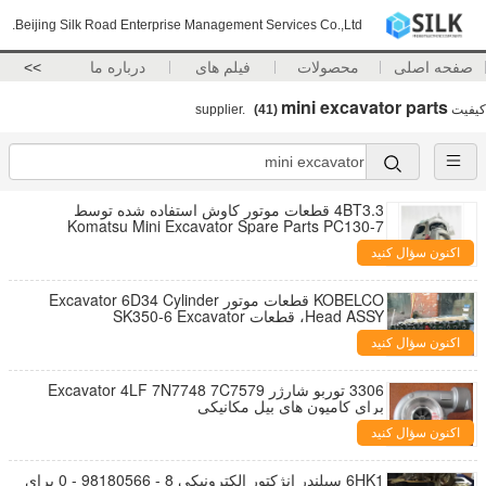
Beijing Silk Road Enterprise Management Services Co.,Ltd.
صفحه اصلی
محصولات
فیلم های
درباره ما
>>
mini excavator parts
کیفیت
supplier.
(41)
4BT3.3 قطعات موتور کاوش استفاده شده توسط
Komatsu Mini Excavator Spare Parts PC130-7
اکنون سؤال کنید
KOBELCO قطعات موتور Excavator 6D34 Cylinder
Head ASSY، قطعات SK350-6 Excavator
اکنون سؤال کنید
3306 توربو شارژر Excavator 4LF 7N7748 7C7579
برای کامیون های بیل مکانیکی
اکنون سؤال کنید
6HK1 سیلندر انژکتور الکترونیکی 8 - 98180566 - 0 برای