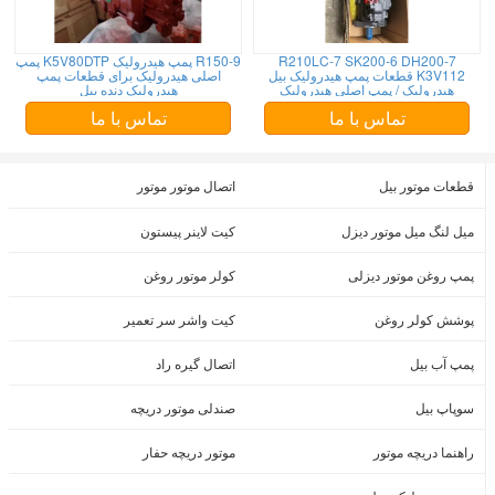
R210LC-7 SK200-6 DH200-7
R150-9 پمپ هیدرولیک K5V80DTP پمپ
K3V112 قطعات پمپ هیدرولیک بیل
اصلی هیدرولیک برای قطعات پمپ
هیدرولیک / پمپ اصلی هیدرولیک
هیدرولیک دنده بیل
تماس با ما
تماس با ما
قطعات موتور بیل
اتصال موتور موتور
میل لنگ میل موتور دیزل
کیت لاینر پیستون
پمپ روغن موتور دیزلی
کولر موتور روغن
پوشش کولر روغن
کیت واشر سر تعمیر
پمپ آب بیل
اتصال گیره راد
سوپاپ بیل
صندلی موتور دریچه
راهنما دریچه موتور
موتور دریچه حفار