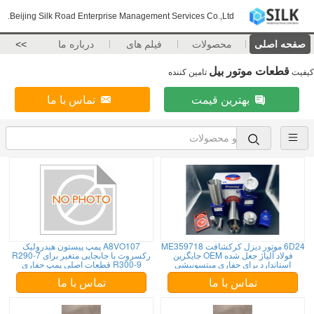
Beijing Silk Road Enterprise Management Services Co.,Ltd.
صفحه اصلی
محصولات
فیلم های
درباره ما
>>
قطعات موتور بیل
کیفیت
تامین کننده
بهترین قیمت
تماس با ما
6D24 موتور دیزل کرکشافت ME359718
A8VO107 پمپ پیستون هیدرولیک
فولاد آلیاژ جعل شده OEM جایگزین
رکسروث با جابجایی متغیر برای R290-7
استاندارد برای حفاری میتسوبیشی
R300-9 قطعات اصلی پمپ حفاری
تماس با ما
تماس با ما