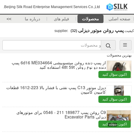
Beijing Silk Road Enterprise Management Services Co.,Ltd.
صفحه اصلی
محصولات
فیلم های
درباره ما
>>
پمپ روغن موتور دیزلی
کیفیت
supplier.
(32)
بهترین محصولات
از پمپ دنده روغن میتسوبیشی 6d16 ME034664 پمپ
دنده دو نوع روغن 48t 59t استفاده کنید
اکنون سؤال کنید
دیزل موتور C13 پمپ نفتی با فشار بالا 223-1612 قطعات
کامیون کامیون
اکنون سؤال کنید
C9 روغن پمپ 189877 211 - 0546 برای موتورهای
دیزلی Excavator Parts
اکنون سؤال کنید