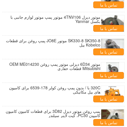
تماس با ما
موتور دیزل 4TNV106 موتور پمپ موتور لوازم جانبی با
بکسل Yanmar
تماس با ما
SK330-8 SK350-8 موتور JO8E پمپ روغن برای قطعات
Kobelco بیل
تماس با ما
موتور 6D34 دیزلی موتور پمپ روغن OEM ME014230
Mitsubishi قطعات حفاری
تماس با ما
320C با / بدون پمپ روغن کولر 178-6539 برای کامیون
های بیل مکانیکی
تماس با ما
پمپ روغن موتور دیزل 3D82 برای قطعات کامیون کامیون
کامیون PC30، کیت لاینر سیلندر
تماس با ما