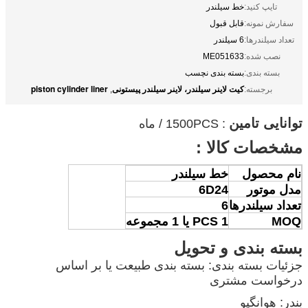
تایپ کنید:
خط سیلندر
سفارش نمونه:
قابل قبول
تعداد سیلندرها:
6 سیلندر
نصب شده:
ME051633
بسته بندی:
بسته بندی نچسب
کیت لاینر سیلندر، لاینر سیلندر پیستونی
piston cylinder liner
برجسته:
,
توانایی تامین
: 1500PCS / ماه
مشخصات کالا :
نام محصول
خط سیلندر
مدل موتور
6D24
تعداد سیلندرها
6
MOQ
1 PCS یا 1 مجموعه
بسته بندی و تحویل
جزئیات بسته بندی: بسته بندی طبیعت یا بر اساس
درخواست مشتری
بندر: هوانگپو