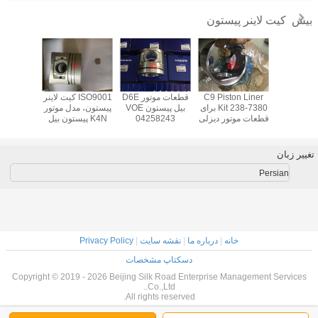
کیت لاینر پیستون
بیش
کیت لاینر 6d102
C9 Piston Liner
قطعات موتور D6E
ISO9001 کیت لاینر
کیت لاین
موتور 6735-31-
Kit 238-7380 برای
بیل پیستون VOE
پیستون، مدل موتور
2 قطعات موتور
قطعات موتور دیزلی
04258243
K4N پیستون بیل
atsu
مکانیکی
Excavator
Excavator Parts
برای قطعات موتور
r PC60 -
ماتسو
Excavator
7
تغییر زبان
Persian
خانه
|
درباره ما
|
نقشه سایت
|
Privacy Policy
دسکتاپ مشخصات
Copyright © 2019 - 2026 Beijing Silk Road Enterprise Management Services
Co.,Ltd..
All rights reserved.