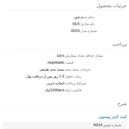
جزئیات محصول
محل منبع:
چين
نام تجاری:
SILK
شماره مدل:
6D24
پرداخت
مقدار حداقل تعداد سفارش:
1pcs
قیمت:
negotiable
جزئیات بسته بندی:
بسته بندی طبیعی
زمان تحویل:
1-3 روز پس از دریافت پول
شرایط پرداخت:
اتحادیه غربی
قابلیت ارائه:
1000pcs/ماه
شرح
کیت لاینر پیستون
شماره موتور:
6D24